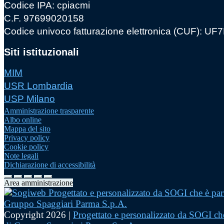
Codice IPA: cpiacmi
C.F. 97699020158
Codice univoco fatturazione elettronica (CUF): U
Siti istituzionali
MIM
USR Lombardia
USP Milano
Amministrazione trasparente
Albo online
Mappa del sito
Privacy policy
Cookie policy
Note legali
Dichiarazione di accessibilità
Area amministrazione
Copyright 2026 |
Progettato e personalizzato da SOGI che