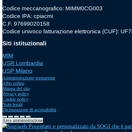
Codice meccanografico: MIMM0CG003
Codice IPA: cpiacmi
C.F. 97699020158
Codice univoco fatturazione elettronica (CUF): U
Siti istituzionali
MIM
USR Lombardia
USP Milano
Amministrazione trasparente
Albo online
Mappa del sito
Privacy policy
Cookie policy
Note legali
Dichiarazione di accessibilità
Area amministrazione