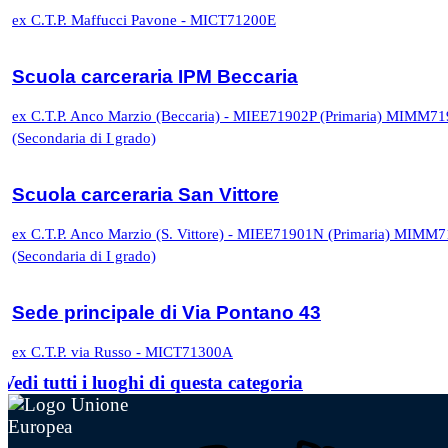
ex C.T.P. Maffucci Pavone - MICT71200E
Scuola carceraria IPM Beccaria
ex C.T.P. Anco Marzio (Beccaria) - MIEE71902P (Primaria) MIMM7
(Secondaria di I grado)
Scuola carceraria San Vittore
ex C.T.P. Anco Marzio (S. Vittore) - MIEE71901N (Primaria) MIMM
(Secondaria di I grado)
Sede principale di Via Pontano 43
ex C.T.P. via Russo - MICT71300A
Vedi tutti i luoghi di questa categoria