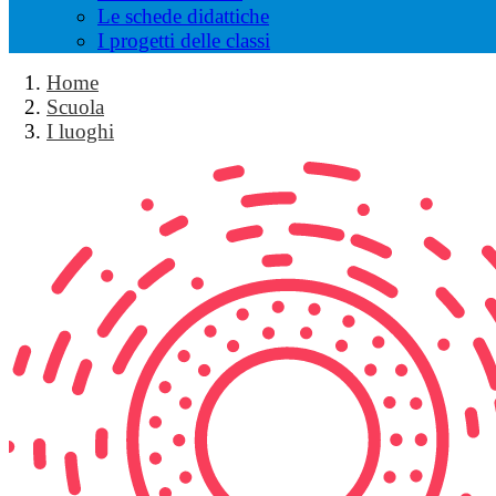
Le schede didattiche
I progetti delle classi
Home
Scuola
I luoghi