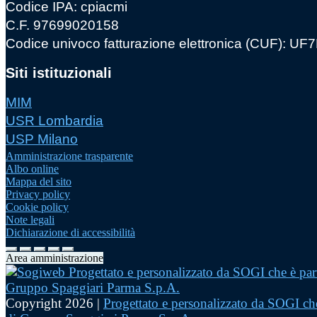
Codice IPA: cpiacmi
C.F. 97699020158
Codice univoco fatturazione elettronica (CUF): U
Siti istituzionali
MIM
USR Lombardia
USP Milano
Amministrazione trasparente
Albo online
Mappa del sito
Privacy policy
Cookie policy
Note legali
Dichiarazione di accessibilità
Area amministrazione
Copyright 2026 |
Progettato e personalizzato da SOGI che