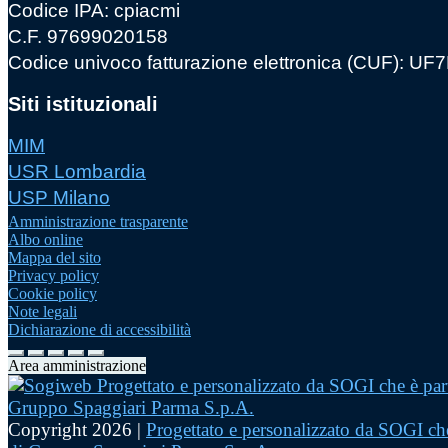
Codice IPA: cpiacmi
C.F. 97699020158
Codice univoco fatturazione elettronica (CUF): U
Siti istituzionali
MIM
USR Lombardia
USP Milano
Amministrazione trasparente
Albo online
Mappa del sito
Privacy policy
Cookie policy
Note legali
Dichiarazione di accessibilità
Area amministrazione
Copyright 2026 |
Progettato e personalizzato da SOGI che