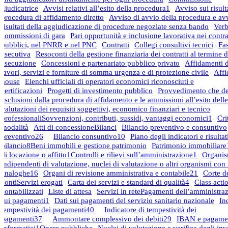
giudicatrice
Avvisi relativi all’esito della procedura
1
Avviso sui risulta
procedura di affidamento diretto
Avviso di avvio della procedura e avv
risultati della aggiudicazione di procedure negoziate senza bando
Verb
commissioni di gara
Pari opportunità e inclusione lavorativa nei contra
pubblici, nel PNRR e nel PNC
Contratti
Collegi consultivi tecnici
Fa
esecutiva
Resoconti della gestione finanziaria dei contratti al termine d
esecuzione
Concessioni e partenariato pubblico privato
Affidamenti di
lavori, servizi e forniture di somma urgenza e di protezione civile
Affi
house
Elenchi ufficiali di operatori economici riconosciuti e
certificazioni
Progetti di investimento pubblico
Provvedimento che de
esclusioni dalla procedura di affidamento e le ammissioni all’esito delle
valutazioni dei requisiti soggettivi, economico finanziari e tecnico
professionali
Sovvenzioni, contributi, sussidi, vantaggi economici
1
Cri
modalità
Atti di concessione
Bilanci
Bilancio preventivo e consuntivo
preventivo
26
Bilancio consuntivo
10
Piano degli indicatori e risultati
bilancio
8
Beni immobili e gestione patrimonio
Patrimonio immobiliare
di locazione o affitto
1
Controlli e rilievi sull’amministrazione
1
Organis
indipendenti di valutazione, nuclei di valutazione o altri organismi con
analoghe
16
Organi di revisione amministrativa e contabile
21
Corte d
conti
Servizi erogati
Carta dei servizi e standard di qualità
4
Class acti
contabilizzati
Liste di attesa
Servizi in rete
Pagamenti dell’amministra
sui pagamenti
1
Dati sui pagamenti del servizio sanitario nazionale
In
tempestività dei pagamenti
40
Indicatore di tempestività dei
pagamenti
37
Ammontare complessivo dei debiti
29
IBAN e pagame