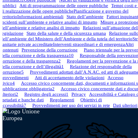
informatici
1
Opere pubbliche
Nuclei di valutazione e verifica degli inv
pubblici
Atti di programmazione delle opere pubbliche
Tempi costi e 
di realizzazione delle opere pubbliche
Pianificazione e governo del
territorio
Informazioni ambientali
Stato dell’ambiente
Fattori inquinant
incidenti sull’ambiente e relative analisi di impatto
Misure a protezion
dell’ambiente e relative analisi di impatto
Relazioni sull’attuazione del
legislazione
Stato della salute e della sicurezza umana
Relazione sullo
dell’ambiente del Ministero dell’Ambiente e della tutela del territorio
Str
sanitarie private accreditate
Interventi straordinari e di emergenza
Altri
contenuti
Prevenzione della corruzione
Piano triennale per la preve
della corruzione e della trasparenza
10
Responsabile della prevenzion
corruzione e della trasparenza
2
Regolamenti per la prevenzione e la 
della corruzione e dell’illegalità
1
Relazione del responsabile della
corruzione
5
Provvedimenti adottati dall’A.N.AC. ed atti di adeguame
provvedimenti
Atti di accertamento delle violazioni
Accesso
civico
4
Accesso civico concernente dati, documenti e informazioni s
pubblicazione obbligatoria
2
Accesso civico concernente dati e docu
ulteriori
2
Registro degli accessi
1
Privacy
Accessibilità e Catalogo d
metadati e banche dati
Regolamenti
Obiettivi di
accessibilità
7
Provvedimenti per uso dei servizi in rete
Dati ulteriori