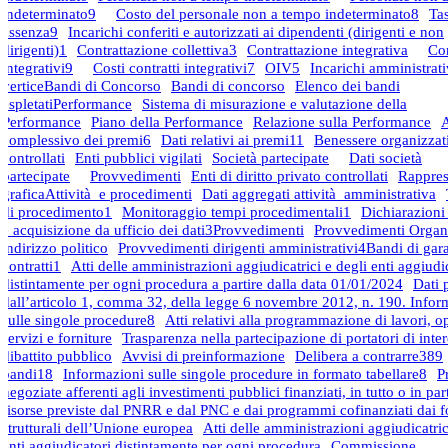
indeterminato
9
Costo del personale non a tempo indeterminato
8
Tas
assenza
9
Incarichi conferiti e autorizzati ai dipendenti (dirigenti e non
dirigenti)
1
Contrattazione collettiva
3
Contrattazione integrativa
Con
integrativi
9
Costi contratti integrativi
7
OIV
5
Incarichi amministrati
vertice
Bandi di Concorso
Bandi di concorso
Elenco dei bandi
espletati
Performance
Sistema di misurazione e valutazione della
Performance
Piano della Performance
Relazione sulla Performance
complessivo dei premi
6
Dati relativi ai premi
11
Benessere organizzat
controllati
Enti pubblici vigilati
Società partecipate
Dati società
partecipate
Provvedimenti
Enti di diritto privato controllati
Rappres
grafica
Attività e procedimenti
Dati aggregati attività amministrativa
di procedimento
1
Monitoraggio tempi procedimentali
1
Dichiarazioni 
e acquisizione da ufficio dei dati
3
Provvedimenti
Provvedimenti Organi
indirizzo politico
Provvedimenti dirigenti amministrativi
4
Bandi di gar
contratti
1
Atti delle amministrazioni aggiudicatrici e degli enti aggiudi
distintamente per ogni procedura a partire dalla data 01/01/2024
Dati 
dall’articolo 1, comma 32, della legge 6 novembre 2012, n. 190. Infor
sulle singole procedure
8
Atti relativi alla programmazione di lavori, o
servizi e forniture
Trasparenza nella partecipazione di portatori di inter
dibattito pubblico
Avvisi di preinformazione
Delibera a contrarre
389
bandi
18
Informazioni sulle singole procedure in formato tabellare
8
P
negoziate afferenti agli investimenti pubblici finanziati, in tutto o in par
risorse previste dal PNRR e dal PNC e dai programmi cofinanziati dai f
strutturali dell’Unione europea
Atti delle amministrazioni aggiudicatric
enti aggiudicatori distintamente per ogni procedura
Commissione