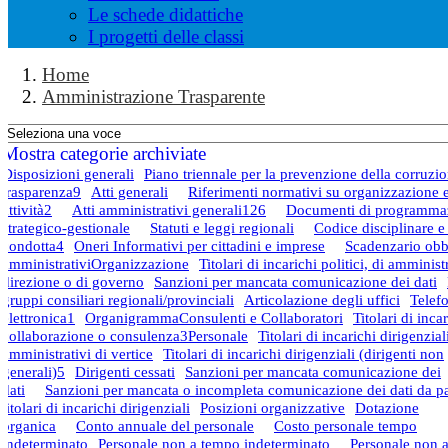
Le schede didattiche
I progetti delle classi
Home
Amministrazione Trasparente
Mostra categorie archiviate
Disposizioni generali
Piano triennale per la prevenzione della corruzio
trasparenza
9
Atti generali
Riferimenti normativi su organizzazione 
attività
2
Atti amministrativi generali
126
Documenti di programma
strategico-gestionale
Statuti e leggi regionali
Codice disciplinare e
condotta
4
Oneri Informativi per cittadini e imprese
Scadenzario obb
amministrativi
Organizzazione
Titolari di incarichi politici, di amminist
direzione o di governo
Sanzioni per mancata comunicazione dei dati
gruppi consiliari regionali/provinciali
Articolazione degli uffici
Telef
elettronica
1
Organigramma
Consulenti e Collaboratori
Titolari di incar
collaborazione o consulenza
3
Personale
Titolari di incarichi dirigenzial
amministrativi di vertice
Titolari di incarichi dirigenziali (dirigenti non
generali)
5
Dirigenti cessati
Sanzioni per mancata comunicazione dei
dati
Sanzioni per mancata o incompleta comunicazione dei dati da pa
titolari di incarichi dirigenziali
Posizioni organizzative
Dotazione
organica
Conto annuale del personale
Costo personale tempo
indeterminato
Personale non a tempo indeterminato
Personale non 