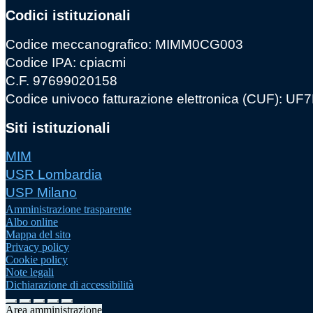
Codici istituzionali
Codice meccanografico: MIMM0CG003
Codice IPA: cpiacmi
C.F. 97699020158
Codice univoco fatturazione elettronica (CUF): U
Siti istituzionali
MIM
USR Lombardia
USP Milano
Amministrazione trasparente
Albo online
Mappa del sito
Privacy policy
Cookie policy
Note legali
Dichiarazione di accessibilità
Area amministrazione