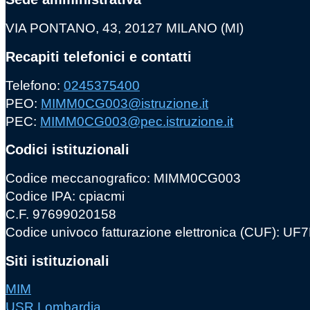
VIA PONTANO, 43, 20127 MILANO (MI)
Recapiti telefonici e contatti
Telefono:
0245375400
PEO:
MIMM0CG003@istruzione.it
PEC:
MIMM0CG003@pec.istruzione.it
Codici istituzionali
Codice meccanografico: MIMM0CG003
Codice IPA: cpiacmi
C.F. 97699020158
Codice univoco fatturazione elettronica (CUF): U
Siti istituzionali
MIM
USR Lombardia