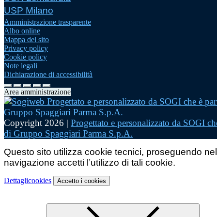
USP Milano
Amministrazione trasparente
Albo online
Mappa del sito
Privacy policy
Cookie policy
Note legali
Dichiarazione di accessibilità
Area amministrazione
Copyright 2026 |
Progettato e personalizzato da SOGI che
di Gruppo Spaggiari Parma S.p.A.
Questo sito utilizza cookie tecnici, proseguendo nel
navigazione accetti l’utilizzo di tali cookie.
Dettagli
cookies
Accetto
i cookies