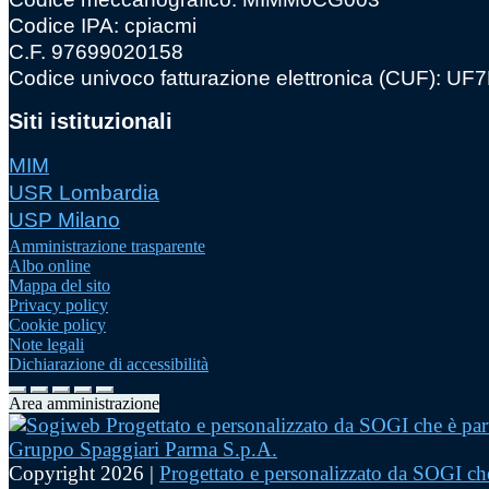
Codice IPA: cpiacmi
C.F. 97699020158
Codice univoco fatturazione elettronica (CUF): U
Siti istituzionali
MIM
USR Lombardia
USP Milano
Amministrazione trasparente
Albo online
Mappa del sito
Privacy policy
Cookie policy
Note legali
Dichiarazione di accessibilità
Area amministrazione
Copyright 2026 |
Progettato e personalizzato da SOGI che