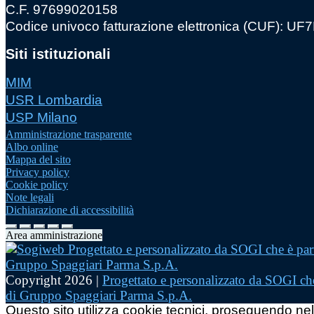
C.F. 97699020158
Codice univoco fatturazione elettronica (CUF): U
Siti istituzionali
MIM
USR Lombardia
USP Milano
Amministrazione trasparente
Albo online
Mappa del sito
Privacy policy
Cookie policy
Note legali
Dichiarazione di accessibilità
Area amministrazione
Copyright 2026 |
Progettato e personalizzato da SOGI che
di Gruppo Spaggiari Parma S.p.A.
Questo sito utilizza cookie tecnici, proseguendo nel