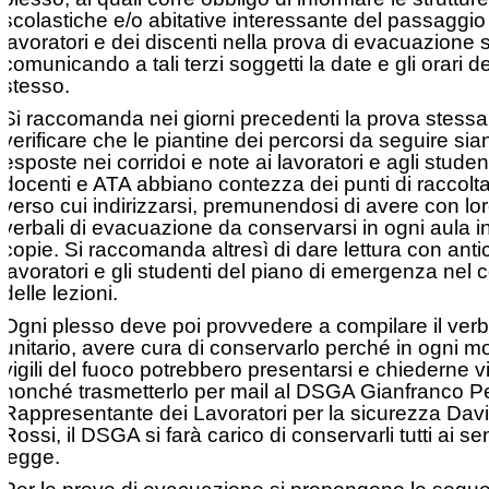
scolastiche e/o abitative interessante del passaggio
lavoratori e dei discenti nella prova di evacuazione 
comunicando a tali terzi soggetti la date e gli orari de
stesso.
Si raccomanda nei giorni precedenti la prova stessa
verificare che le piantine dei percorsi da seguire sia
esposte nei corridoi e note ai lavoratori e agli studen
docenti e ATA abbiano contezza dei punti di raccolta
verso cui indirizzarsi, premunendosi di avere con lor
verbali di evacuazione da conservarsi in ogni aula i
copie. Si raccomanda altresì di dare lettura con antic
lavoratori e gli studenti del piano di emergenza nel 
delle lezioni.
Ogni plesso deve poi provvedere a compilare il verb
unitario, avere cura di conservarlo perché in ogni m
vigili del fuoco potrebbero presentarsi e chiederne v
nonché trasmetterlo per mail al DSGA Gianfranco P
Rappresentante dei Lavoratori per la sicurezza Dav
Rossi, il DSGA si farà carico di conservarli tutti ai sen
legge.