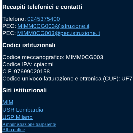
Recapiti telefonici e contatti
Telefono:
0245375400
PEO:
MIMM0CG003@istruzione.it
PEC:
MIMM0CG003@pec.istruzione.it
Codici istituzionali
Codice meccanografico: MIMM0CG003
Codice IPA: cpiacmi
C.F. 97699020158
Codice univoco fatturazione elettronica (CUF): U
Siti istituzionali
MIM
USR Lombardia
USP Milano
Amministrazione trasparente
Albo online