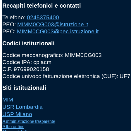
Recapiti telefonici e contatti
Telefono:
0245375400
PEO:
MIMM0CG003@istruzione.it
PEC:
MIMM0CG003@pec.istruzione.it
Codici istituzionali
Codice meccanografico: MIMM0CG003
Codice IPA: cpiacmi
C.F. 97699020158
Codice univoco fatturazione elettronica (CUF): U
Siti istituzionali
MIM
USR Lombardia
USP Milano
Amministrazione trasparente
Albo online