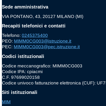
Sede amministrativa
VIA PONTANO, 43, 20127 MILANO (MI)
Recapiti telefonici e contatti
Telefono:
0245375400
PEO:
MIMM0CG003@istruzione.it
PEC:
MIMM0CG003@pec.istruzione.it
Codici istituzionali
Codice meccanografico: MIMM0CG003
Codice IPA: cpiacmi
C.F. 97699020158
Codice univoco fatturazione elettronica (CUF): U
Siti istituzionali
MIM