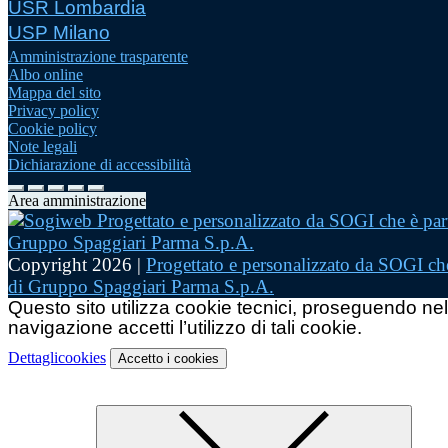
USR Lombardia
USP Milano
Amministrazione trasparente
Albo online
Mappa del sito
Privacy policy
Cookie policy
Note legali
Dichiarazione di accessibilità
Area amministrazione
Copyright 2026 |
Progettato e personalizzato da SOGI che
di Gruppo Spaggiari Parma S.p.A.
Questo sito utilizza cookie tecnici, proseguendo nel
navigazione accetti l’utilizzo di tali cookie.
Dettagli
cookies
Accetto
i cookies